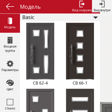
Модель
Вид снаружи
Вид внутри
Basic
Модель
Входная
группа
Параметры
CB 62-4
CB 66-1
Цвет
Стекло