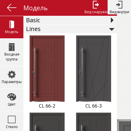
Модель
Вид снаружи
Вид внутри
Basic
Lines
Модель
Входная
группа
Параметры
Цвет
CL 66-2
CL 66-3
Стекло