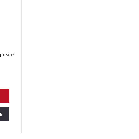
posite
Ь