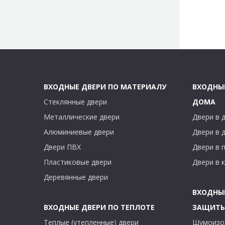
С
т
р
ВХОДНЫЕ ДВЕРИ ПО МАТЕРИАЛУ
ВХОДНЫ
а
Стеклянные двери
ДОМА
н
Металлические двери
Двери в 
Алюминиевые двери
Двери в 
и
Двери ПВХ
Двери в 
ц
Пластиковые двери
Двери в 
Деревянные двери
ы
ВХОДНЫ
ВХОДНЫЕ ДВЕРИ ПО ТЕПЛОТЕ
ЗАЩИТ
Теплые (утепленные) двери
Шумоизо