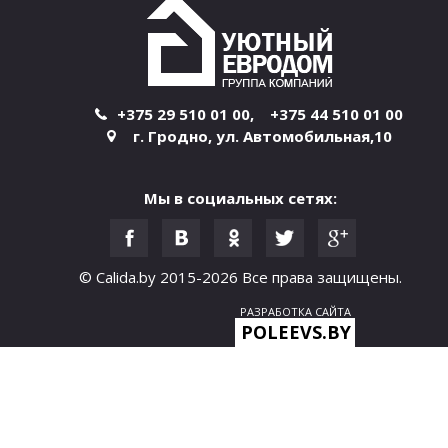
н
и
ц
+375 29 510 01 00
,
+375 44 510 01 00
г. Гродно
,
ул. Автомобильная,10
ы
Мы в социальных сетях:
© Calida.by 2015-2026
Все права защищены.
РАЗРАБОТКА САЙТА
POLEEVS.BY